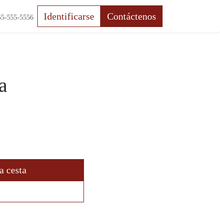
Identificarse
Contáctenos
5-555-5556
a
a cesta